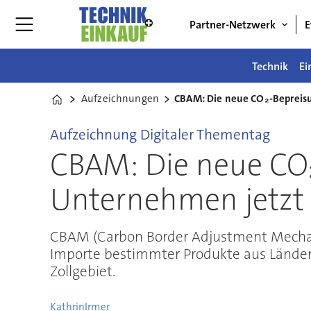
Partner-Netzwerk
E
Technik
Ei
Aufzeichnungen
CBAM: Die neue CO₂-Bepreis
Home
Aufzeichnung Digitaler Thementag
CBAM: Die neue CO₂
Unternehmen jetzt
CBAM (Carbon Border Adjustment Mechanism
Importe bestimmter Produkte aus Länder
Zollgebiet.
Kathrin
Irmer