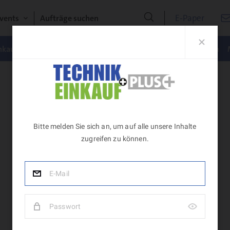
E-Paper
vents
Aufträge suchen
nkauf
Rohstoffe
Energiebeschaffung
Marktübersichten
Konto
Abos
Newsletter