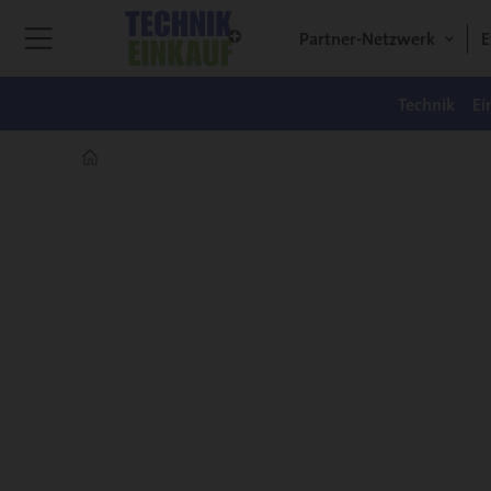
Partner-Netzwerk
E
Technik
Ei
Home
Mein
Konto
-
TUE