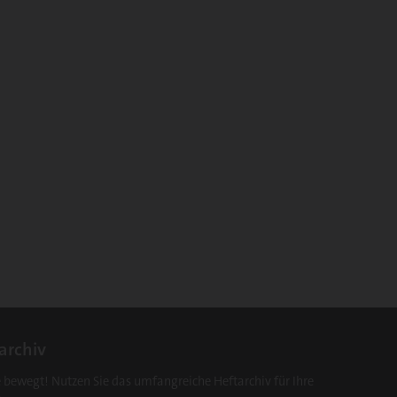
archiv
e bewegt! Nutzen Sie das umfangreiche Heftarchiv für Ihre