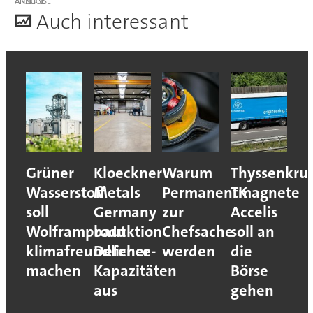
ANZEIGE
A
uch interessant
Grüner
Kloeckner
Warum
Thyssenkru
Wasserstoff
Metals
Permanentmagnete
TK
soll
Germany
zur
Accelis
Wolframproduktion
baut
Chefsache
soll an
klimafreundlicher
Defence-
werden
die
machen
Kapazitäten
Börse
aus
gehen