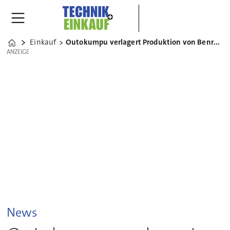
Einkauf
Outokumpu verlagert Produktion von Benrath nach Krefeld
Home
ANZEIGE
ANZEIGE
News