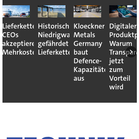
Lieferkettenresilienz:
Historisches
Kloeckner
Digitaler
CEOs
Niedrigwasser
Metals
Produktp
akzeptieren
gefährdet
Germany
Warum
Mehrkosten
Lieferketten
baut
Transpar
Defence-
jetzt
Kapazitäten
zum
aus
Vorteil
wird