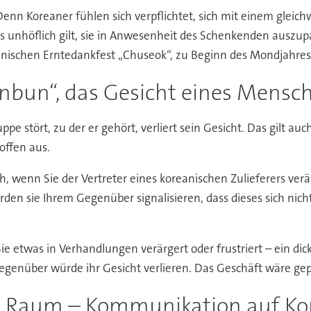
. Denn Koreaner fühlen sich verpflichtet, sich mit einem glei
 unhöflich gilt, sie in Anwesenheit des Schenkenden auszupa
nischen Erntedankfest „Chuseok“, zu Beginn des Mondjahre
inbun“, das Gesicht eines Mensc
pe stört, zu der er gehört, verliert sein Gesicht. Das gilt 
offen aus.
h, wenn Sie der Vertreter eines koreanischen Zulieferers verä
den sie Ihrem Gegenüber signalisieren, dass dieses sich nich
e etwas in Verhandlungen verärgert oder frustriert – ein dic
egenüber würde ihr Gesicht verlieren. Das Geschäft wäre gep
iel Raum – Kommunikation auf Ko