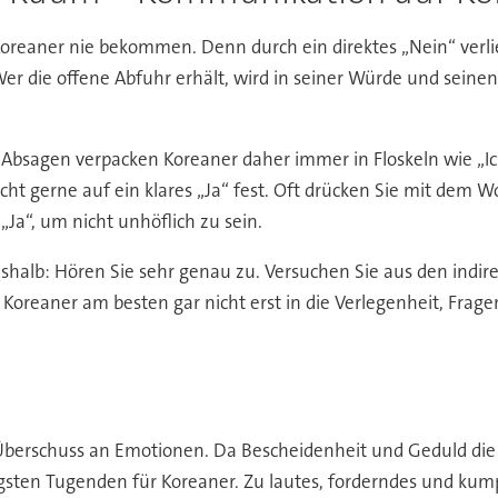
oreaner nie bekommen. Denn durch ein direktes „Nein“ verlie
er die offene Abfuhr erhält, wird in seiner Würde und seinen 
 Absagen verpacken Koreaner daher immer in Floskeln wie „I
cht gerne auf ein klares „Ja“ fest. Oft drücken Sie mit dem W
a“, um nicht unhöflich zu sein.
eshalb: Hören Sie sehr genau zu. Versuchen Sie aus den ind
Koreaner am besten gar nicht erst in die Verlegenheit, Frage
n Überschuss an Emotionen. Da Bescheidenheit und Geduld die
tigsten Tugenden für Koreaner. Zu lautes, forderndes und ku