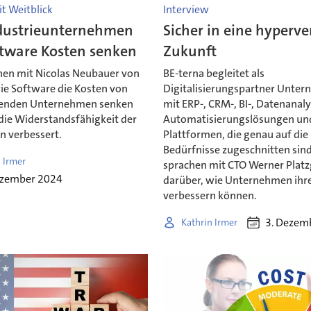
t Weitblick
Interview
dustrieunternehmen
Sicher in eine hyperve
ftware Kosten senken
Zukunft
hen mit Nicolas Neubauer von
BE-terna begleitet als
wie Software die Kosten von
Digitalisierungspartner Unte
renden Unternehmen senken
mit ERP-, CRM-, BI-, Datenanal
die Widerstandsfähigkeit der
Automatisierungslösungen un
n verbessert.
Plattformen, die genau auf die
Bedürfnisse zugeschnitten sind
 Irmer
sprachen mit CTO Werner Pla
ezember 2024
darüber, wie Unternehmen ihr
verbessern können.
3. Dezem
Kathrin Irmer