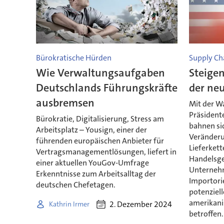
Bürokratische Hürden
Supply Ch
Wie Verwaltungsaufgaben
Steigen
Deutschlands Führungskräfte
der ne
ausbremsen
Mit der W
Präsident
Bürokratie, Digitalisierung, Stress am
bahnen sic
Arbeitsplatz – Yousign, einer der
Veränderu
führenden europäischen Anbieter für
Lieferkett
Vertragsmanagementlösungen, liefert in
Handelsge
einer aktuellen YouGov-Umfrage
Unternehm
Erkenntnisse zum Arbeitsalltag der
Importori
deutschen Chefetagen.
potenziel
amerikani
2. Dezember 2024
Kathrin Irmer
betroffen.