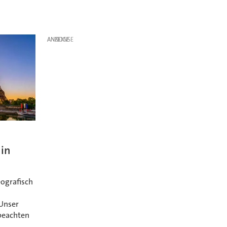
ANZEIGE
 in
ografisch
n
 Unser
 beachten