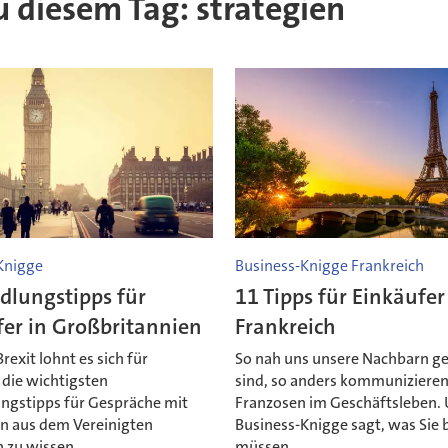
zu diesem Tag: strategien
Knigge
Business-Knigge Frankreich
dlungstipps für
11 Tipps für Einkäufer
fer in Großbritannien
Frankreich
Brexit lohnt es sich für
So nah uns unsere Nachbarn ge
 die wichtigsten
sind, so anders kommuniziere
ngstipps für Gespräche mit
Franzosen im Geschäftsleben.
en aus dem Vereinigten
Business-Knigge sagt, was Sie
h zu wissen.
müssen.