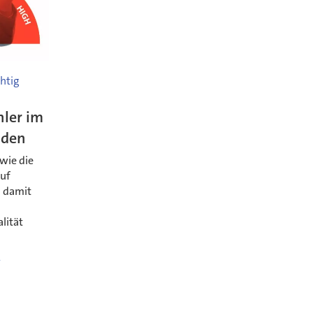
chtig
hler im
iden
 wie die
auf
, damit
lität
f