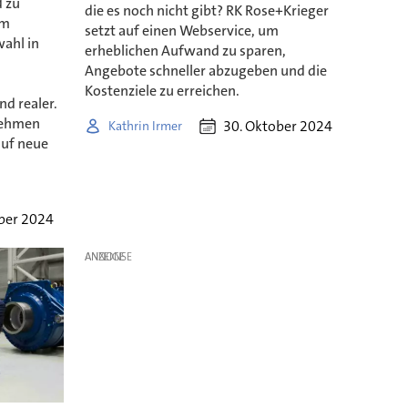
d zu
die es noch nicht gibt? RK Rose+Krieger
om
setzt auf einen Webservice, um
ahl in
erheblichen Aufwand zu sparen,
Angebote schneller abzugeben und die
Kostenziele zu erreichen.
d realer.
rnehmen
30. Oktober 2024
Kathrin Irmer
auf neue
ber 2024
ANZEIGE