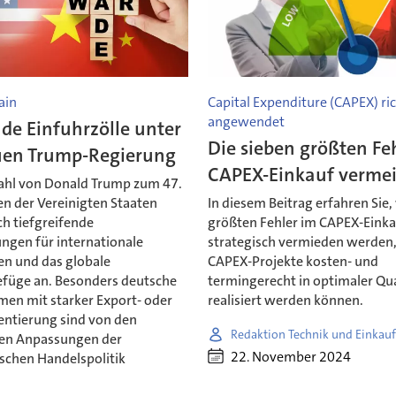
ain
Capital Expenditure (CAPEX) ri
angewendet
de Einfuhrzölle unter
Die sieben größten Fe
uen Trump-Regierung
CAPEX-Einkauf verme
ahl von Donald Trump zum 47.
en der Vereinigten Staaten
In diesem Beitrag erfahren Sie,
h tiefgreifende
größten Fehler im CAPEX-Eink
ngen für internationale
strategisch vermieden werden
en und das globale
CAPEX-Projekte kosten- und
füge an. Besonders deutsche
termingerecht in optimaler Qua
en mit starker Export- oder
realisiert werden können.
entierung sind von den
Redaktion Technik und Einkau
len Anpassungen der
22. November 2024
schen Handelspolitik