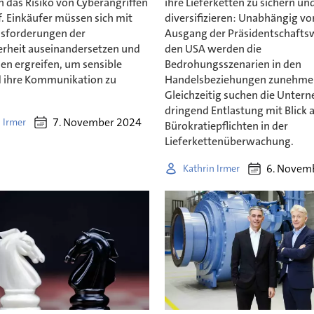
h das Risiko von Cyberangriffen
ihre Lieferketten zu sichern un
. Einkäufer müssen sich mit
diversifizieren: Unabhängig v
sforderungen der
Ausgang der Präsidentschaftsw
erheit auseinandersetzen und
den USA werden die
 ergreifen, um sensible
Bedrohungsszenarien in den
 ihre Kommunikation zu
Handelsbeziehungen zunehmen
Gleichzeitig suchen die Unte
dringend Entlastung mit Blick 
7. November 2024
 Irmer
Bürokratiepflichten in der
Lieferkettenüberwachung.
6. Novem
Kathrin Irmer