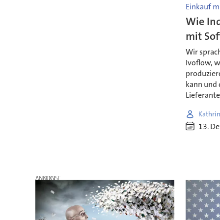
Einkauf mi
Wie In
mit So
Wir sprac
Ivoflow, 
produzie
kann und 
Lieferante
Kathrin
13. D
ANZEIGE