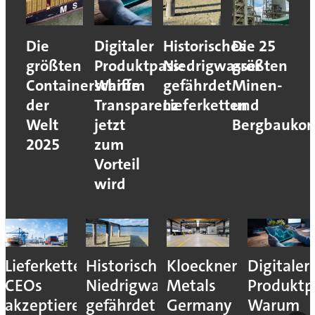
Die
Digitaler
Historisches
Die 25
größten
Produktpass:
Niedrigwasser
größten
Containerschiffe
Warum
gefährdet
Minen-
der
Transparenz
Lieferketten
und
Welt
jetzt
Bergbaukon
2025
zum
Vorteil
wird
Lieferkettenresilienz:
Historisches
Kloeckner
Digitaler
CEOs
Niedrigwasser
Metals
Produktp
akzeptieren
gefährdet
Germany
Warum