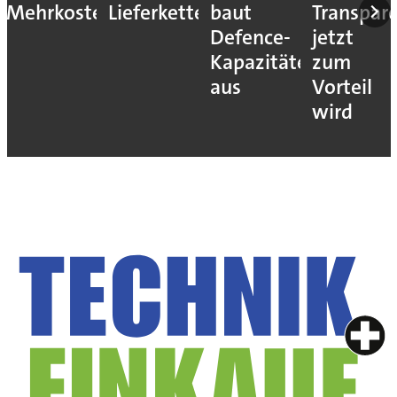
Mehrkosten
Lieferketten
baut
Transpar
Defence-
jetzt
Kapazitäten
zum
aus
Vorteil
wird