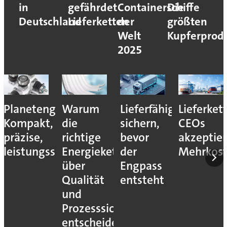
in
gefährdet
Containerschiffe
Die
Deutschland
Lieferketten
der
größten
Welt
Kupferprod
2025
Planetengetriebe:
Warum
Lieferfähigkeit
Lieferket
Kompakt,
die
sichern,
CEOs
präzise,
richtige
bevor
akzeptie
leistungsstark
Energiekette
der
Mehrkos
über
Engpass
Qualität
entsteht
und
Prozesssicherheit
entscheidet