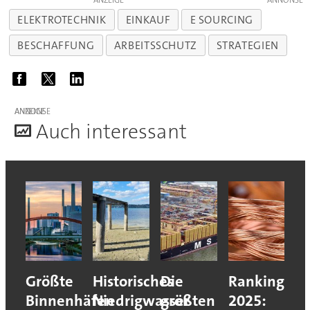
ANZEIGE
ELEKTROTECHNIK
EINKAUF
E SOURCING
BESCHAFFUNG
ARBEITSSCHUTZ
STRATEGIEN
ANZEIGE
A
uch interessant
Größte
Historisches
Die
Ranking
Binnenhäfen
Niedrigwasser
größten
2025: