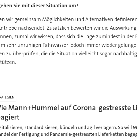
ehen Sie mit dieser Situation um?
enen wir gemeinsam Möglichkeiten und Alternativen definiere
ntriebe nachsendet. Zusätzlich bewerten wir die Auswirkung 
n, zumal wir wissen, dass sich die Lage zumindest in der El
esem sehr unruhigen Fahrwasser jedoch immer wieder gelungen
ven zu überprüfen, die die Situation vielleicht sogar nachhalt
stützen.
RATEGIEN
ie Mann+Hummel auf Corona-gestresste Li
eagiert
gitalisieren, standardisieren, bündeln und agil verlagern. So w
ndel der Fertigung und Pandemie-gestressten Lieferketten begeg