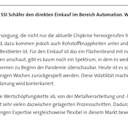
SI Schäfer den direkten Einkauf im Bereich Automation. Wie s
sorgung, die nicht nur die aktuelle Chipkrise hervorgerufen h
rnd, dazu kommen jedoch auch Rohstoffknappheiten unter an
Bestbieter ist. Für den Einkauf ist das ein Flächenbrand mi
ten anschaut, gibt es kaum noch ein Spektrum, in dem es we
hemen zu Beginn der Pandemie überschaubar. Heute ist es so
einigen Wochen zurückgespielt werden. Diese Volatilität mac
lanung wird konterkariert.
e Wertschöpfungskette ab, von der Metallverarbeitung und 
it sehr vielen dazwischen gelagerten Prozessschritten. Dadurc
langen Expertise vergleichsweise flexibel in diesem Markt b