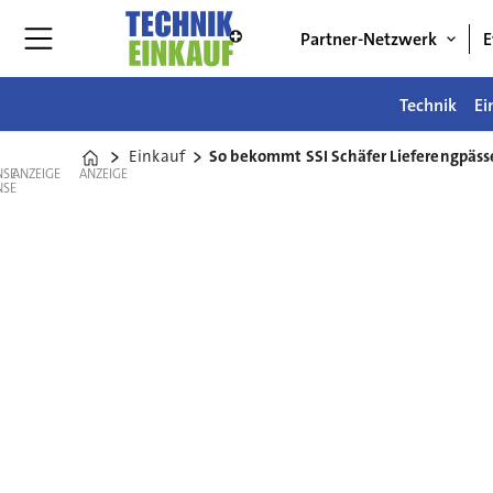
Partner-Netzwerk
E
Technik
Ei
Einkauf
So bekommt SSI Schäfer Lieferengpässe
Home
ANZEIGE
ANZEIGE