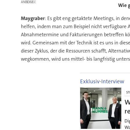
ANZEIGE
Wie g
Maygraber
: Es gibt eng getaktete Meetings, in d
helfen, indem man zum Beispiel nicht verfügbare A
Abnahmetermine und Fakturierungen betreffen könne
wird. Gemeinsam mit der Technik ist es uns in di
dieser Zyklus, der die Ressourcen schafft, Alternati
wegkommen, wird uns mittel- bis langfristig unter
Exklusiv-Interview
ST
W
r
Di
Wa