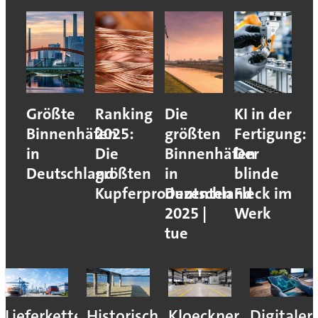
Größte
Ranking
Die
KI in der
Binnenhäfen
2025:
größten
Fertigung:
in
Die
Binnenhäfen
Der
Deutschland
größten
in
blinde
Kupferproduzenten
Deutschland
Fleck im
2025 |
Werk
tue
Lieferkettenresilienz:
Historisches
Kloeckner
Digitaler