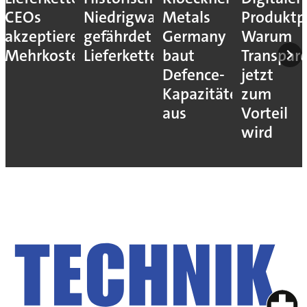
CEOs
Niedrigwasser
Metals
Produktp
akzeptieren
gefährdet
Germany
Warum
Mehrkosten
Lieferketten
baut
Transpar
Defence-
jetzt
Kapazitäten
zum
aus
Vorteil
wird