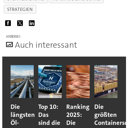
STRATEGIEN
ANZEIGE
A
uch interessant
Die
Top 10:
Ranking
Die
längsten
Das
2025:
größten
Öl-
sind die
Die
Containersc