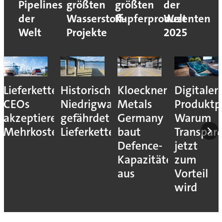
Pipelines
größten
größten
der
der
Wasserstoff-
Kupferproduzenten
Welt
Welt
Projekte
2025
Lieferkettenresilienz:
Historisches
Kloeckner
Digitaler
CEOs
Niedrigwasser
Metals
Produktp
akzeptieren
gefährdet
Germany
Warum
Mehrkosten
Lieferketten
baut
Transpar
Defence-
jetzt
Kapazitäten
zum
aus
Vorteil
wird