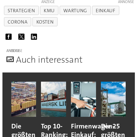
ANZEIGE
STRATEGIEN
KMU
WARTUNG
EINKAUF
CORONA
KOSTEN
ANZEIGE
A
uch interessant
Die
Top 10-
Firmenwagen-
Die 25
größten
Ranking:
Einkauf:
größten