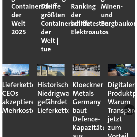
Containerschiffe
Die
Ranking
Minen-
der
größten
der
und
Welt
Containerschiffe
beliebtesten
Bergbaukon
2025
der
Elektroautos
Welt |
tue
Lieferkettenresilienz:
Historisches
Kloeckner
Digitaler
CEOs
Niedrigwasser
Metals
Produktp
akzeptieren
gefährdet
Germany
Warum
Mehrkosten
Lieferketten
baut
Transpar
Defence-
jetzt
Kapazitäten
zum
aus
Vorteil