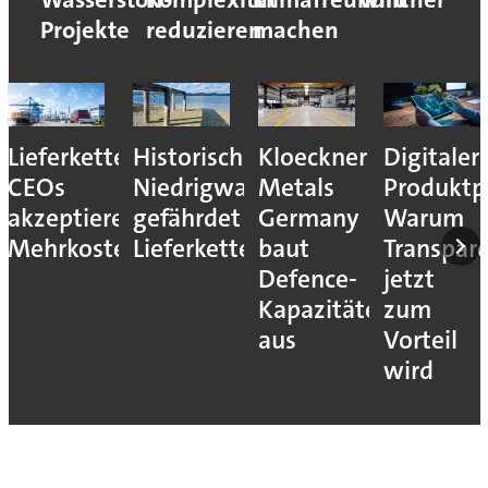
Projekte
reduzieren
machen
Lieferkettenresilienz:
Historisches
Kloeckner
Digitaler
CEOs
Niedrigwasser
Metals
Produktp
akzeptieren
gefährdet
Germany
Warum
Mehrkosten
Lieferketten
baut
Transpar
Defence-
jetzt
Kapazitäten
zum
aus
Vorteil
wird