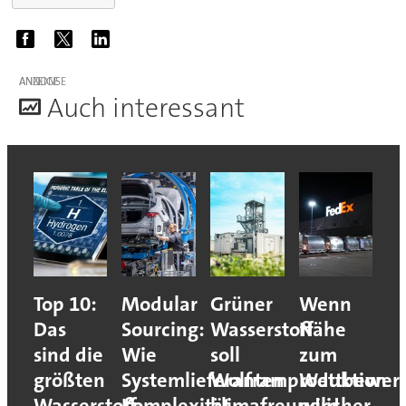
ANZEIGE
A
uch interessant
Top 10:
Modular
Grüner
Wenn
Das
Sourcing:
Wasserstoff
Nähe
sind die
Wie
soll
zum
größten
Systemlieferanten
Wolframproduktion
Wettbewerb
Wasserstoff-
Komplexität
klimafreundlicher
wird