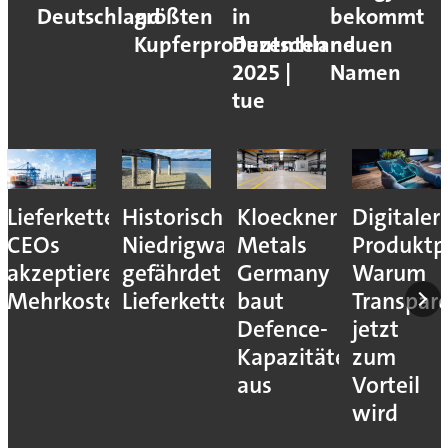
Deutschland
größten
in
bekommt
Kupferproduzenten
Deutschland
neuen
2025 |
Namen
tue
Lieferkettenresilienz:
Historisches
Kloeckner
Digitaler
CEOs
Niedrigwasser
Metals
Produktp
akzeptieren
gefährdet
Germany
Warum
Mehrkosten
Lieferketten
baut
Transpar
Defence-
jetzt
Kapazitäten
zum
aus
Vorteil
wird