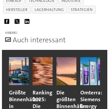
EINKAUF
TECHNOLOGIE
INDUSTRIE
HERSTELLER
LAGERHALTUNG
STRATEGIEN
ANZEIGE
A
uch interessant
Größte
Ranking
Die
Omterra:
Binnenhäfen
2025:
größten
Siemens
in
Die
Binnenhäfen
Energy