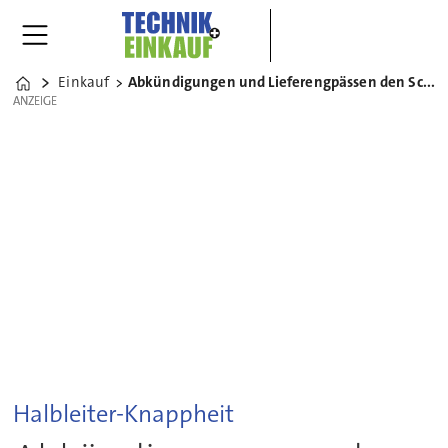
Einkauf
Abkündigungen und Lieferengpässen den Schrecken nehmen
Home
ANZEIGE
ANZEIGE
Halbleiter-Knappheit