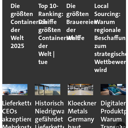
Die
Top 10-
Die
Local
größten
Ranking:
größten
Sourcing:
Containerschiffe
Die
Brauereien
Warum
der
größten
der
regionale
Welt
Containerschiffe
Welt
Beschaffun
2025
der
zum
Welt |
strategisch
tue
Wettbewerb
wird
Lieferkettenresilienz:
Historisches
Kloeckner
Digitaler
CEOs
Niedrigwasser
Metals
Produktp
akzeptieren
gefährdet
Germany
Warum
Mehrkosten
Lieferketten
baut
Transpar