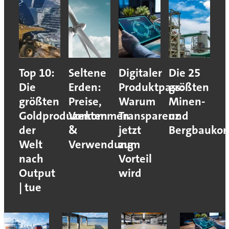
Top 10:
Seltene
Digitaler
Die 25
Die
Erden:
Produktpass:
größten
größten
Preise,
Warum
Minen-
Goldproduzenten
Vorkommen
Transparenz
und
der
&
jetzt
Bergbaukon
Welt
Verwendung
zum
nach
Vorteil
Output
wird
| tue