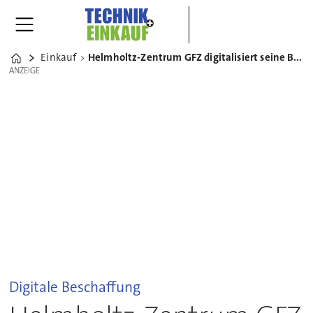
Einkauf
Helmholtz-Zentrum GFZ digitalisiert seine Beschaffung mit Gisa und Unite
Home
ANZEIGE
ANZEIGE
Digitale Beschaffung