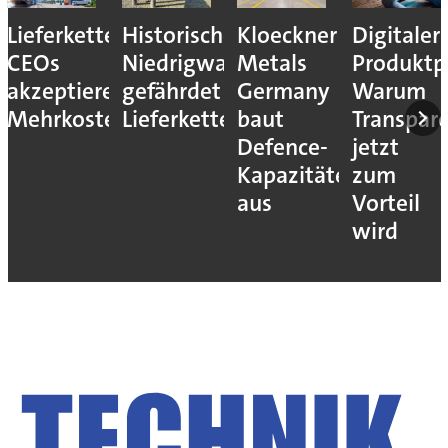
Lieferkettenresilienz:
Historisches
Kloeckner
Digitaler
CEOs
Niedrigwasser
Metals
Produktp
akzeptieren
gefährdet
Germany
Warum
Mehrkosten
Lieferketten
baut
Transpar
Defence-
jetzt
Kapazitäten
zum
aus
Vorteil
wird