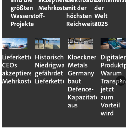
größten
Mehrkosten
mit der
der
Wasserstoff-
höchsten
Welt
Projekte
Reichweite
2025
Lieferkettenresilienz:
Historisches
Kloeckner
Digitaler
CEOs
Niedrigwasser
Metals
Produktp
akzeptieren
gefährdet
Germany
Warum
Mehrkosten
Lieferketten
baut
Transpar
Defence-
jetzt
Kapazitäten
zum
aus
Vorteil
wird