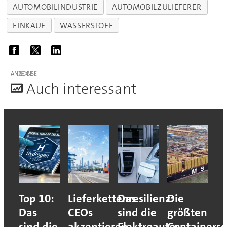
AUTOMOBILINDUSTRIE
AUTOMOBILZULIEFERER
EINKAUF
WASSERSTOFF
ANZEIGE
A
uch interessant
Top 10:
Lieferkettenresilienz:
Das
Die
Das
CEOs
sind die
größten
sind die
akzeptieren
Elektroautos
Containersc