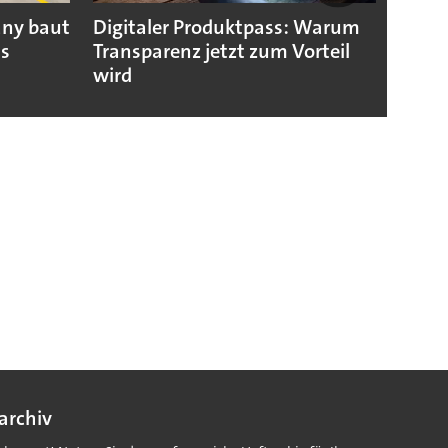
any baut
Digitaler Produktpass: Warum
Die g
us
Transparenz jetzt zum Vorteil
weltw
wird
archiv