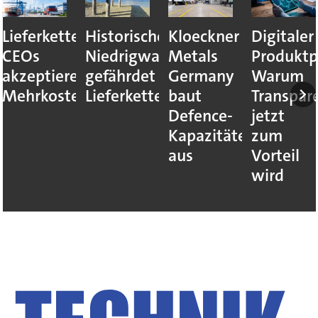
Lieferkettenresilienz:
Historisches
Kloeckner
Digitaler
CEOs
Niedrigwasser
Metals
Produktp
akzeptieren
gefährdet
Germany
Warum
Mehrkosten
Lieferketten
baut
Transpar
Defence-
jetzt
Kapazitäten
zum
aus
Vorteil
wird