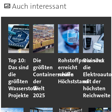
A
uch interessant
Top 10:
Die
Rohstoffpreisindex
Das sind
Das sind
größten
erreicht
die
die
Containerschiffe
neuen
Elektroauto
größten
der
Höchststand
mit der
Wasserstoff-
Welt
höchsten
Projekte
2025
Reichweite