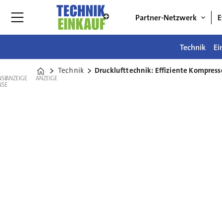
Partner-Netzwerk
E
Technik
Ei
Technik
Drucklufttechnik: Effiziente Kompresso
Home
ANZEIGE
ANZEIGE