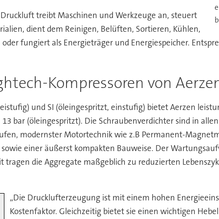
e
r. Druckluft treibt Maschinen und Werkzeuge an, steuert
b
rialien, dient dem Reinigen, Belüften, Sortieren, Kühlen,
der fungiert als Energieträger und Energiespeicher. Entspr
ghtech-Kompressoren von Aerze
tufig) und SI (öleingespritzt, einstufig) bietet Aerzen leistu
zw. 13 bar (öleingespritzt). Die Schraubenverdichter sind i
ufen, modernster Motortechnik wie z.B Permanent-Magnetmot
z sowie einer äußerst kompakten Bauweise. Der Wartungsaufw
it tragen die Aggregate maßgeblich zu reduzierten Lebenszyk
„Die Drucklufterzeugung ist mit einem hohen Energieeins
Kostenfaktor. Gleichzeitig bietet sie einen wichtigen Heb