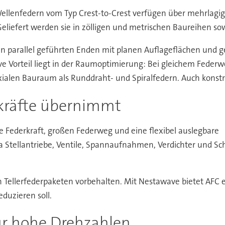
ellenfedern vom Typ Crest-to-Crest verfügen über mehrlagi
Geliefert werden sie in zölligen und metrischen Baureihen so
 parallel geführten Enden mit planen Auflageflächen und g
ve Vorteil liegt in der Raumoptimierung: Bei gleichem Federw
xialen Bauraum als Runddraht- und Spiralfedern. Auch konstru
kräfte übernimmt
 Federkraft, großen Federweg und eine flexibel auslegbare
wa Stellantriebe, Ventile, Spannaufnahmen, Verdichter und S
ellerfederpaketen vorbehalten. Mit Nestawave bietet AFC ei
duzieren soll.
ür hohe Drehzahlen