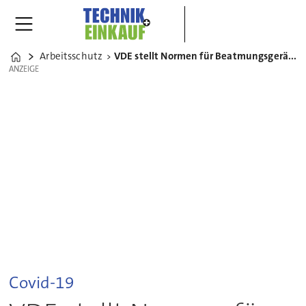
Arbeitsschutz
VDE stellt Normen für Beatmungsgeräte kostenlos zur Verfügung
Home
ANZEIGE
ANZEIGE
Covid-19