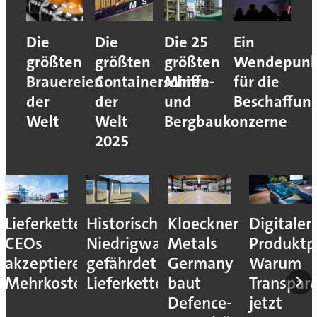
Die
Die
Die 25
Ein
größten
größten
größten
Wendepunk
Brauereien
Containerschiffe
Minen-
für die
der
der
und
Beschaffun
Welt
Welt
Bergbaukonzerne
2025
Lieferkettenresilienz:
Historisches
Kloeckner
Digitaler
CEOs
Niedrigwasser
Metals
Produktp
akzeptieren
gefährdet
Germany
Warum
Mehrkosten
Lieferketten
baut
Transpar
Defence-
jetzt