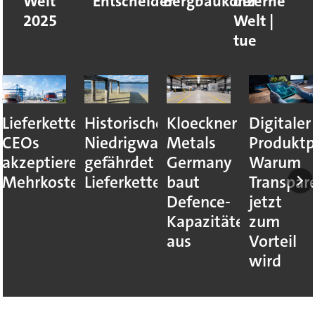
Welt
Entscheider
Bergbaukonzerne
der
2025
Welt |
tue
Lieferkettenresilienz:
Historisches
Kloeckner
Digitaler
CEOs
Niedrigwasser
Metals
Produktp
akzeptieren
gefährdet
Germany
Warum
Mehrkosten
Lieferketten
baut
Transpar
Defence-
jetzt
Kapazitäten
zum
aus
Vorteil
wird