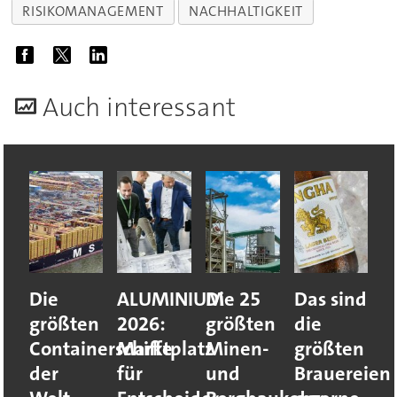
RISIKOMANAGEMENT
NACHHALTIGKEIT
A
uch interessant
Die
ALUMINIUM
Die 25
Das sind
größten
2026:
größten
die
Containerschiffe
Marktplatz
Minen-
größten
der
für
und
Brauereien