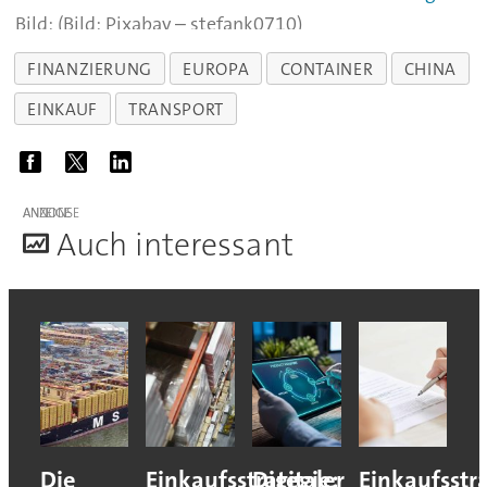
(Bild: Pixabay – stefank0710)
FINANZIERUNG
EUROPA
CONTAINER
CHINA
EINKAUF
TRANSPORT
ANZEIGE
A
uch interessant
Die
Einkaufsstrategie:
Digitaler
Einkaufsstr