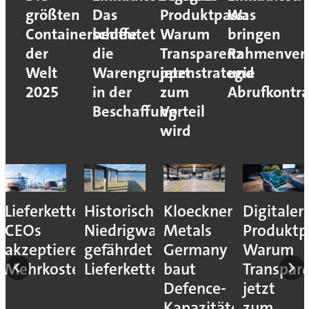
größten
Das
Produktpass:
Was
Containerschiffe
bedeutet
Warum
bringen
der
die
Transparenz
Rahmenvert
Welt
Warengruppenstrategie
jetzt
und
2025
in der
zum
Abrufkontra
Beschaffung
Vorteil
wird
Lieferkettenresilienz:
Historisches
Kloeckner
Digitaler
CEOs
Niedrigwasser
Metals
Produktp
akzeptieren
gefährdet
Germany
Warum
Mehrkosten
Lieferketten
baut
Transpar
Defence-
jetzt
Kapazitäten
zum