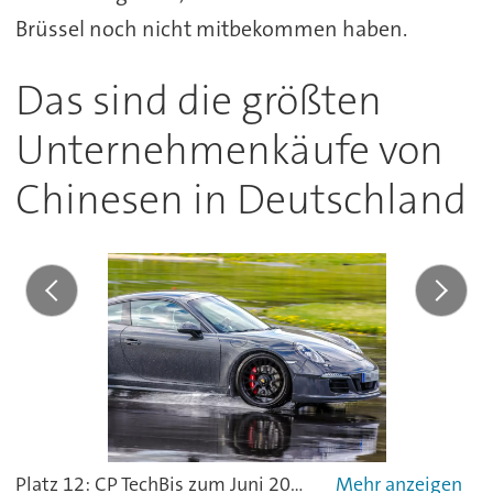
Brüssel noch nicht mitbekommen haben.
Das sind die größten
Unternehmenkäufe von
Chinesen in Deutschland
Platz 12: CP TechBis zum Juni 2017 hieß CP Tech noch CP automotive und verrät damit seinen Tätigkeitsschwerpunkt im Motorsport. Das Unternehmen aus Büren ist Zulieferer für die Automobilindustrie – von Verbindungselementen bis zum Antriebsstrang.Investor: Shanghai Prime Mach Co LtdKaufpreis: 6 Mio. US-Dollar-