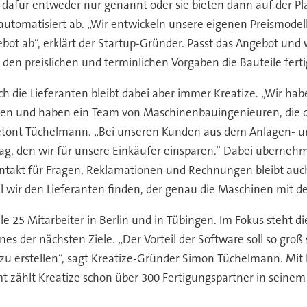
für entweder nur genannt oder sie bieten dann auf der Platt
utomatisiert ab. „Wir entwickeln unsere eigenen Preismodell
ot ab“, erklärt der Startup-Gründer. Passt das Angebot und wir
den preislichen und terminlichen Vorgaben die Bauteile fert
ch die Lieferanten bleibt dabei aber immer Kreatize. „Wir ha
ieren und haben ein Team von Maschinenbauingenieuren, die d
etont Tüchelmann. „Bei unseren Kunden aus dem Anlagen- u
 Tag, den wir für unsere Einkäufer einsparen.” Dabei überneh
ontakt für Fragen, Reklamationen und Rechnungen bleibt auch
il wir den Lieferanten finden, der genau die Maschinen mit d
25 Mitarbeiter in Berlin und in Tübingen. Im Fokus steht di
es der nächsten Ziele. „Der Vorteil der Software soll so groß 
 erstellen“, sagt Kreatize-Gründer Simon Tüchelmann. Mit H
zählt Kreatize schon über 300 Fertigungspartner in seinem 