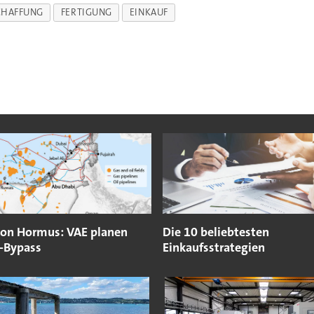
CHAFFUNG
FERTIGUNG
EINKAUF
von Hormus: VAE planen
Die 10 beliebtesten
e-Bypass
Einkaufsstrategien