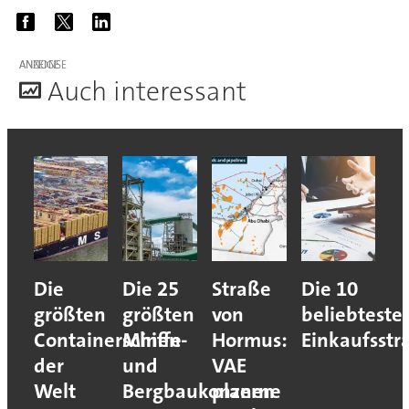
ANZEIGE
A
uch interessant
Die
Die 25
Straße
Die 10
größten
größten
von
beliebteste
Containerschiffe
Minen-
Hormus:
Einkaufsstr
der
und
VAE
Welt
Bergbaukonzerne
planen