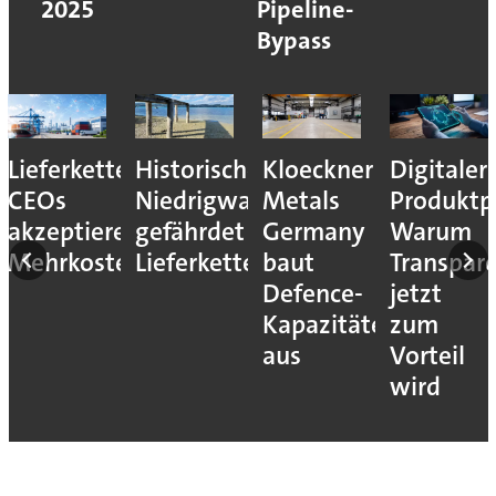
2025
Pipeline-
Bypass
Lieferkettenresilienz:
Historisches
Kloeckner
Digitaler
CEOs
Niedrigwasser
Metals
Produktp
akzeptieren
gefährdet
Germany
Warum
Mehrkosten
Lieferketten
baut
Transpar
Defence-
jetzt
Kapazitäten
zum
aus
Vorteil
wird