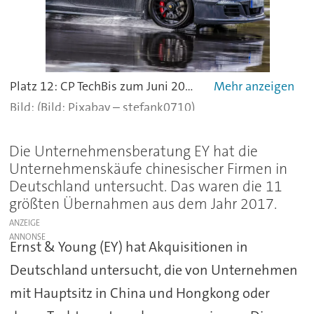
Platz 12: CP TechBis zum Juni 2017 hieß CP Tech noch CP automotive und verrät damit seinen Tätigkeitsschwerpunkt im Motorsport. Das Unternehmen aus Büren ist Zulieferer für die Automobilindustrie – von Verbindungselementen bis zum Antriebsstrang.Investor: Shanghai Prime Mach Co LtdKaufpreis: 6 Mio. US-Dollar-
(Bild: Pixabay – stefank0710)
Die Unternehmensberatung EY hat die
Unternehmenskäufe chinesischer Firmen in
Deutschland untersucht. Das waren die 11
größten Übernahmen aus dem Jahr 2017.
ANZEIGE
Ernst & Young (EY) hat Akquisitionen in
Deutschland untersucht, die von Unternehmen
mit Hauptsitz in China und Hongkong oder