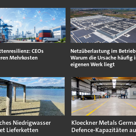
ttenresilienz: CEOs
Netzüberlastung im Betrieb
eren Mehrkosten
Warum die Ursache häufig 
eigenen Werk liegt
sches Niedrigwasser
Kloeckner Metals Germ
et Lieferketten
Defence-Kapazitäten a