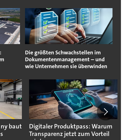
:
Die größten Schwachstellen im
im
Dokumentenmanagement – und
wie Unternehmen sie überwinden
any baut
Digitaler Produktpass: Warum
Die g
us
Transparenz jetzt zum Vorteil
weltw