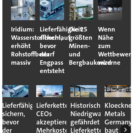
Iridium:
Lieferfähigkeit
Die 25
Wenn
Wasserstoffhochlauf
sichern,
größten
Nähe
erhöht
bevor
Minen-
zum
Rohstoffbedarf
der
und
Wettbewerb
massiv
Engpass
Bergbaukonzerne
wird
entsteht
Lieferfähigkeit
Lieferkettenresilienz:
Historisches
Kloeckne
sichern,
CEOs
Niedrigwasser
Metals
bevor
akzeptieren
gefährdet
Germany
der
Mehrkosten
Lieferketten
baut