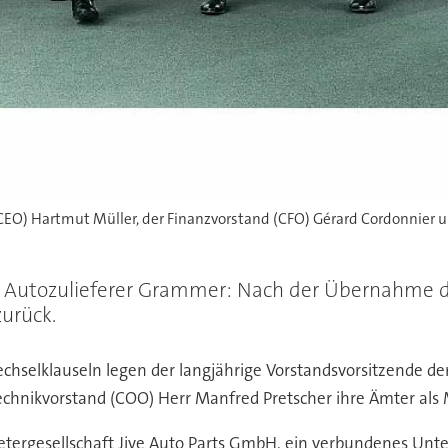
CEO) Hartmut Müller, der Finanzvorstand (CFO) Gérard Cordonnier 
Autozulieferer Grammer: Nach der Übernahme du
zurück.
chselklauseln legen der langjährige Vorstandsvorsitzende d
chnikvorstand (COO) Herr Manfred Pretscher ihre Ämter als M
tergesellschaft Jiye Auto Parts GmbH, ein verbundenes Unt