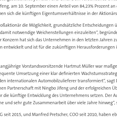
ifeng, am 10. September einen Anteil von 84,23% Prozent a
ch die künftigen Eigentumsverhältnisse in der Aktionärsst
roßaktionär die Möglichkeit, grundsätzliche Entscheidungen
 damit notwendige Weichenstellungen einzuleiten“, begründe
Konzern hat sich das Unternehmen in den letzten Jahren zu
 entwickelt und ist für die zukünftigen Herausforderungen i
langjährige Vorstandsvorsitzende Hartmut Müller war maßgebl
quente Umsetzung einer klar definierten Wachstumsstrategi
internationalen Automobilzulieferer transformiert“, sagt Dr.
chen Partnerschaft mit Ningbo Jifeng und der erfolgreichen
ür die künftige Entwicklung des Unternehmens setzen. Der Au
che und sehr gute Zusammenarbeit über viele Jahre hinweg“, s
seit 2015, und Manfred Pretscher, COO seit 2010, haben eben