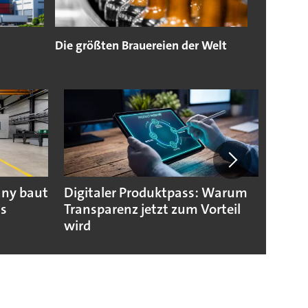
Die größten Brauereien der Welt
any baut
Digitaler Produktpass: Warum
Die g
us
Transparenz jetzt zum Vorteil
weltw
wird