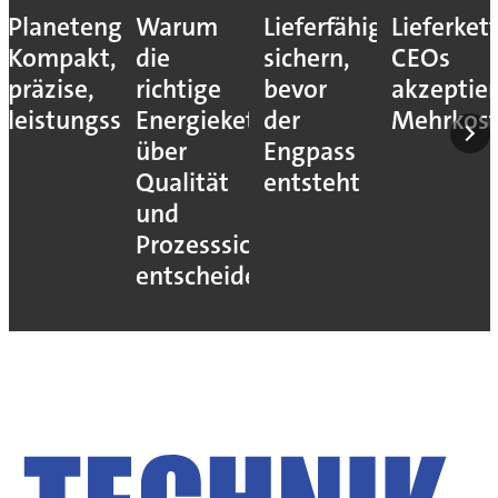
Planetengetriebe:
Warum
Lieferfähigkeit
Lieferket
Kompakt,
die
sichern,
CEOs
präzise,
richtige
bevor
akzeptie
leistungsstark
Energiekette
der
Mehrkos
über
Engpass
Qualität
entsteht
und
Prozesssicherheit
entscheidet