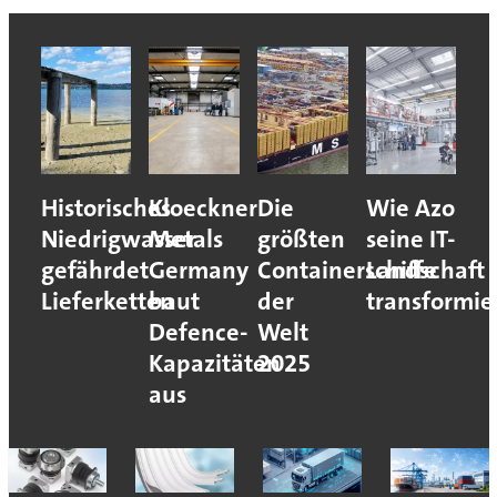
Historisches
Kloeckner
Die
Wie Azo
Niedrigwasser
Metals
größten
seine IT-
gefährdet
Germany
Containerschiffe
Landschaft
Lieferketten
baut
der
transformie
Defence-
Welt
Kapazitäten
2025
aus