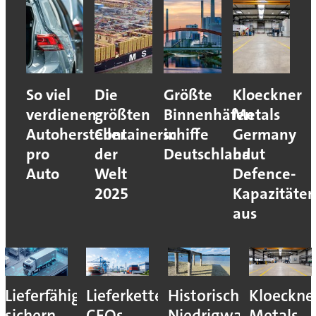
So viel
Die
Größte
Kloeckner
verdienen
größten
Binnenhäfen
Metals
Autohersteller
Containerschiffe
in
Germany
pro
der
Deutschland
baut
Auto
Welt
Defence-
2025
Kapazitäte
aus
Lieferfähigkeit
Lieferkettenresilienz:
Historisches
Kloeckne
sichern,
CEOs
Niedrigwasser
Metals