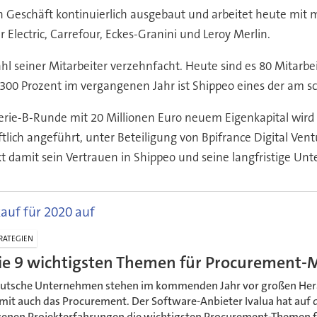
in Geschäft kontinuierlich ausgebaut und arbeitet heute mi
ectric, Carrefour, Eckes-Granini und Leroy Merlin.
hl seiner Mitarbeiter verzehnfacht. Heute sind es 80 Mitarbei
300 Prozent im vergangenen Jahr ist Shippeo eines der am s
erie-B-Runde mit 20 Millionen Euro neuem Eigenkapital wird
lich angeführt, unter Beteiligung von Bpifrance Digital Vent
kt damit sein Vertrauen in Shippeo und seine langfristige 
nkauf für 2020 auf
RATEGIEN
ie 9 wichtigsten Themen für Procurement
utsche Unternehmen stehen im kommenden Jahr vor großen Her
mit auch das Procurement. Der Software-Anbieter Ivalua hat auf 
genen Projekterfahrungen die wichtigsten Procurement-Themen f