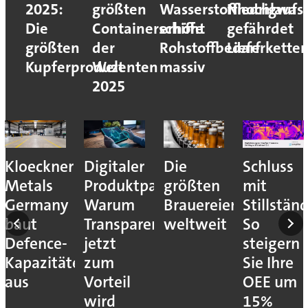
2025:
größten
Wasserstoffhochlauf
Niedrigwas
Die
Containerschiffe
erhöht
gefährdet
größten
der
Rohstoffbedarf
Lieferkette
Kupferproduzenten
Welt
massiv
2025
es
Kloeckner
Digitaler
Die
Schluss
sser
Metals
Produktpass:
größten
mit
Germany
Warum
Brauereien
Stillstän
en
baut
Transparenz
weltweit
So
Defence-
jetzt
steigern
Kapazitäten
zum
Sie Ihre
aus
Vorteil
OEE um
wird
15%