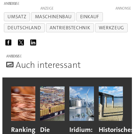
ANZEIGE
ANZEIGE
UMSATZ
MASCHINENBAU
EINKAUF
DEUTSCHLAND
ANTRIEBSTECHNIK
WERKZEUG
ANZEIGE
A
uch interessant
Ranking
Die
Iridium:
Historisches