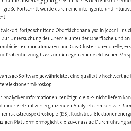
n Automatisierungsgrad geleistet, die es dem Forscher ermö
er große Fortschritt wurde durch eine intelligente und intuit
ht.
twickelt, fortgeschrittene Oberflächenanalyse in jeder Hinsic
n. Zur Untersuchung der Chemie unter der Oberfläche und an
ombinierten monatomaren und Gas-Cluster-Ionenquelle, erstel
ur Probenheizung bzw. zum Anlegen einer elektrischen Vors
vantage-Software gewährleistet eine qualitativ hochwertig
sterelektronenmikroskop.
der Analytiker Informationen benötigt, die XPS nicht liefern k
it einer Vielzahl von ergänzenden Analysetechniken wie Ram
onenrückstreuspektroskopie (ISS), Rückstreu-Elektronenenerg
nzigen Plattform ermöglicht die zuverlässige Durchführung au