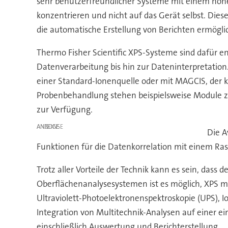
sehr benutzerfreundlicher Systeme mit einem hohe
konzentrieren und nicht auf das Gerät selbst. Dies
die automatische Erstellung von Berichten ermöglic
Thermo Fisher Scientific XPS-Systeme sind dafür en
Datenverarbeitung bis hin zur Dateninterpretatio
einer Standard-Ionenquelle oder mit MAGCIS, der k
Probenbehandlung stehen beispielsweise Module z
zur Verfügung.
ANZEIGE
Die A
Funktionen für die Datenkorrelation mit einem Ra
Trotz aller Vorteile der Technik kann es sein, dass 
Oberflächenanalysesystemen ist es möglich, XPS m
Ultraviolett-Photoelektronenspektroskopie (UPS), I
Integration von Multitechnik-Analysen auf einer ei
einschließlich Auswertung und Berichterstellung.