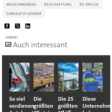
MASCHINENBAU
BESCHAFFUNG
3D-DRUCK
EINKAUFSFUEHRER
ANZEIGE
A
uch interessant
So viel
Die
Die 25
Diese
verdienen
größten
größten
Unternehm