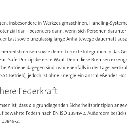
agen, insbesondere in Werkzeugmaschinen, Handling-Syste
nzial dar – besonders dann, wenn sich Personen darunter auf
 der Last sowie unzulässig lange Anhaltewege dauerhaft ausz
icherheitsbremsen sowie deren korrekte Integration in das Ge
l-Safe-Prinzip die erste Wahl. Denn diese Bremsen erzeuge
he Antriebe dagegen sind zwar ebenfalls in der Lage, vertika
SS1 Betrieb), jedoch ist ohne Energie ein anschließendes Hoc
chere Federkraft
emsen ist, dass die grundlegenden Sicherheitsprinzipien ange
auf bewährte Federn nach EN ISO 13849-2. Außerdem berücksi
O 13849-2.