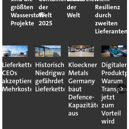
größten
der
der
Resilienz
Wasserstoff-
Welt
Welt
durch
Projekte
2025
zweiten
Lieferanten
es
Kloeckner
Digitaler
Die
Schluss
sser
Metals
Produktpass:
größten
mit
Germany
Warum
Brauereien
Stillstän
en
baut
Transparenz
weltweit
So
Defence-
jetzt
steigern
Kapazitäten
zum
Sie Ihre
aus
Vorteil
OEE um
wird
15%