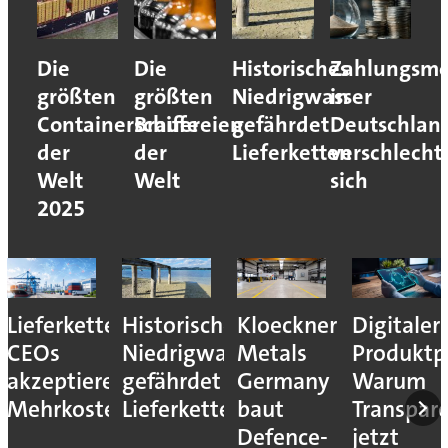
Die
Die
Historisches
Zahlungsmo
größten
größten
Niedrigwasser
in
Containerschiffe
Brauereien
gefährdet
Deutschlan
der
der
Lieferketten
verschlecht
Welt
Welt
sich
2025
Lieferkettenresilienz:
Historisches
Kloeckner
Digitaler
CEOs
Niedrigwasser
Metals
Produktp
akzeptieren
gefährdet
Germany
Warum
Mehrkosten
Lieferketten
baut
Transpar
Defence-
jetzt