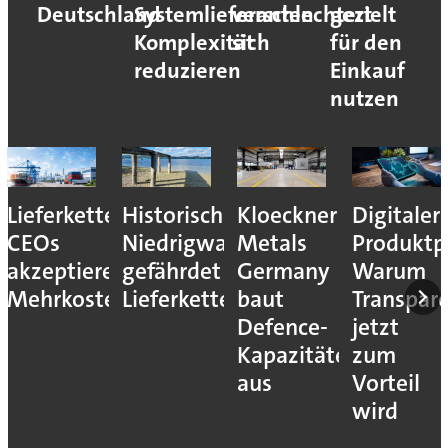
Deutschland
Systemlieferanten
verschlechtert
gezielt
Komplexität
sich
für den
reduzieren
Einkauf
nutzen
Lieferkettenresilienz:
Historisches
Kloeckner
Digitaler
CEOs
Niedrigwasser
Metals
Produktp
akzeptieren
gefährdet
Germany
Warum
Mehrkosten
Lieferketten
baut
Transpar
Defence-
jetzt
Kapazitäten
zum
aus
Vorteil
wird