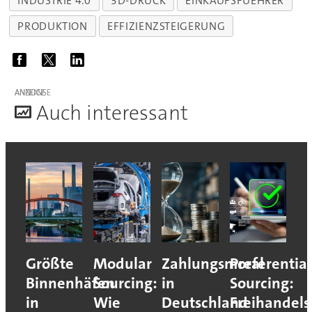
INDUSTRIE 4.0
3D-DRUCK
EINKAUFSFUEHRER
PRODUKTION
EFFIZIENZSTEIGERUNG
ANZEIGE
A
uch interessant
Größte
Modular
Zahlungsmoral
Preferential
Binnenhäfen
Sourcing:
in
Sourcing:
in
Wie
Deutschland
Freihande