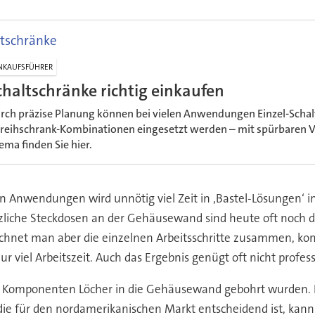
ltschränke
NKAUFSFÜHRER
chaltschränke richtig einkaufen
rch präzise Planung können bei vielen Anwendungen Einzel-Schal
reihschrank-Kombinationen eingesetzt werden – mit spürbaren 
ema finden Sie hier.
hen Anwendungen wird unnötig viel Zeit in ‚Bastel-Lösungen‘ i
zliche Steckdosen an der Gehäusewand sind heute oft noch de
echnet man aber die einzelnen Arbeitsschritte zusammen, kom
r viel Arbeitszeit. Auch das Ergebnis genügt oft nicht profe
von Komponenten Löcher in die Gehäusewand gebohrt wurden.
die für den nordamerikanischen Markt entscheidend ist, ka