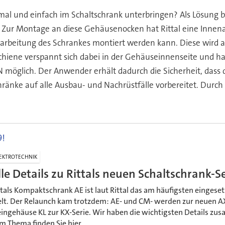
mal und einfach im Schaltschrank unterbringen? Als Lösung b
ur Montage an diese Gehäusenocken hat Rittal eine Innenaus
rbeitung des Schrankes montiert werden kann. Diese wird a
chiene verspannt sich dabei in der Gehäuseinnenseite und hat 
 N möglich. Der Anwender erhält dadurch die Sicherheit, dass 
ränke auf alle Ausbau- und Nachrüstfälle vorbereitet. Durch
9!
EKTROTECHNIK
lle Details zu Rittals neuen Schaltschrank-
ttals Kompaktschrank AE ist laut Rittal das am häufigsten einges
lt. Der Relaunch kam trotzdem: AE- und CM- werden zur neuen AX
eingehäuse KL zur KX-Serie. Wir haben die wichtigsten Details z
m Thema finden Sie hier.