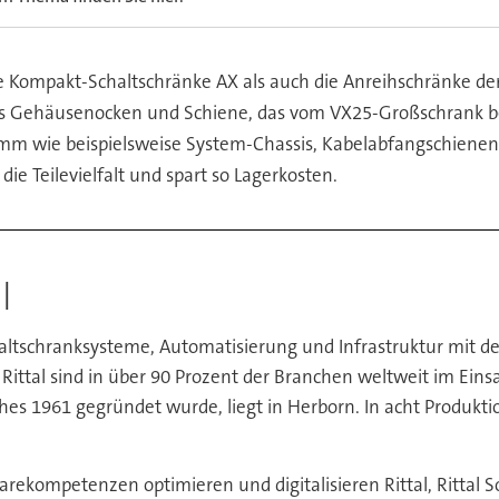
 Kompakt-Schaltschränke AX als auch die Anreihschränke der S
us Gehäusenocken und Schiene, das vom VX25-Großschrank be
amm wie beispielsweise System-Chassis, Kabelabfangschienen
ie Teilevielfalt und spart so Lagerkosten.
l
chaltschranksysteme, Automatisierung und Infrastruktur mit de
ittal sind in über 90 Prozent der Branchen weltweit im Einsat
es 1961 gegründet wurde, liegt in Herborn. In acht Produkti
rekompetenzen optimieren und digitalisieren Rittal, Rittal