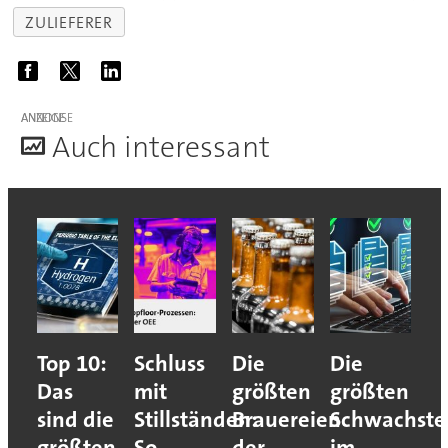
ZULIEFERER
ANZEIGE
A
uch interessant
Top 10:
Schluss
Die
Die
Das
mit
größten
größten
sind die
Stillständen:
Brauereien
Schwachste
größten
So
der
im