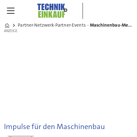
Partner-Netzwerk-Partner-Events
Maschinenbau-Messe: Hier trifft sich die Branche
Home
ANZEIGE
ANZEIGE
Impulse für den Maschinenbau