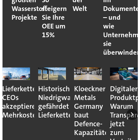
Wasserstoff-
steigern
Welt
Dokumente
Projekte
Sie Ihre
– und
OEE um
wie
15%
Unternehm
sie
überwinde
Lieferkettenresilienz:
Historisches
Kloeckner
Digitaler
CEOs
Niedrigwasser
Metals
Produktp
akzeptieren
gefährdet
Germany
Warum
Mehrkosten
Lieferketten
baut
Transpar
Defence-
jetzt
Kapazitäten
zum