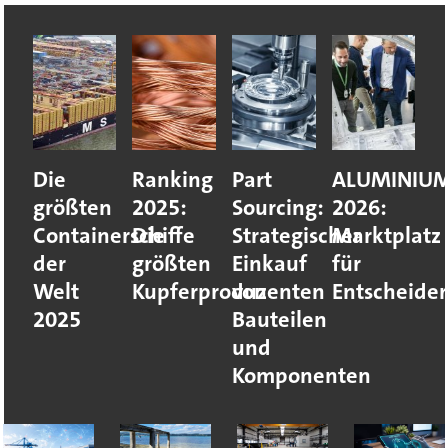
Die
Ranking
Part
ALUMINIU
größten
2025:
Sourcing:
2026:
Containerschiffe
Die
Strategischer
Marktplatz
der
größten
Einkauf
für
Welt
Kupferproduzenten
von
Entscheider
2025
Bauteilen
und
Komponenten