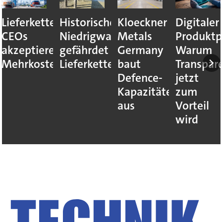
Lieferkettenresilienz:
Historisches
Kloeckner
Digitaler
CEOs
Niedrigwasser
Metals
Produktp
akzeptieren
gefährdet
Germany
Warum
Mehrkosten
Lieferketten
baut
Transpar
Defence-
jetzt
Kapazitäten
zum
aus
Vorteil
wird