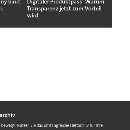
any baut
Digitaler Produktpass: Warum
Die g
us
Transparenz jetzt zum Vorteil
weltw
wird
archiv
e bewegt! Nutzen Sie das umfangreiche Heftarchiv für Ihre