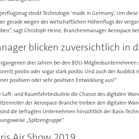
gierflugzeug steckt Technologie ‘made in Germany‘. Um diese 
Aber gerade wegen des wirtschaftlichen Höhenflugs der ver
eiben“, sagt Christoph Heine, Branchenmanager Aerospace bei
nager blicken zuversichtlich in d
vergangenen drei Jahren bei den BDLI-Mitgliedsunternehmen s
nt) positiv oder sogar stark positiv. Und auch der Ausblick i
 positiven oder sehr positiven Entwicklung aus!“
e Luft- und Raumfahrtindustrie die Chance des digitalen Wand
itzenreiter der Aerospace-Branche treiben den digitalen Wan
 sind die befragten Unternehmen hinsichtlich der Basis-Tech
ehungsweise „Spitzengruppe“.
ris Air Show 2019