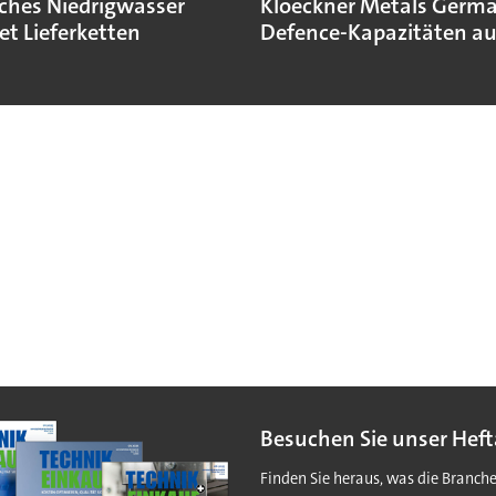
sches Niedrigwasser
Kloeckner Metals Germ
et Lieferketten
Defence-Kapazitäten a
Besuchen Sie unser Heft
Finden Sie heraus, was die Branch