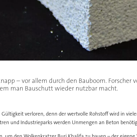
 knapp – vor allem durch den Bauboom. Forscher vo
t dem man Bauschutt wieder nutzbar macht.
tigkeit verloren, denn der wertvolle Rohstoff wird in viele
ren und Industrieparks werden Unmengen an Beton benötigt,
, um den Wolkenkratzer Burj Khalifa zu bauen – der eigene W