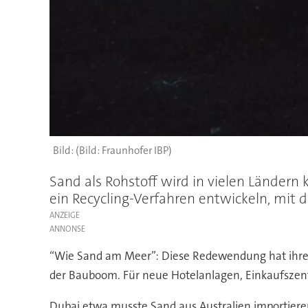
(Bild: Fraunhofer IBP)
Sand als Rohstoff wird in vielen Ländern
ein Recycling-Verfahren entwickeln, mi
ANZEIGE
“Wie Sand am Meer”: Diese Redewendung hat ihre Gül
der Bauboom. Für neue Hotelanlagen, Einkaufszent
Dubai etwa musste Sand aus Australien importieren