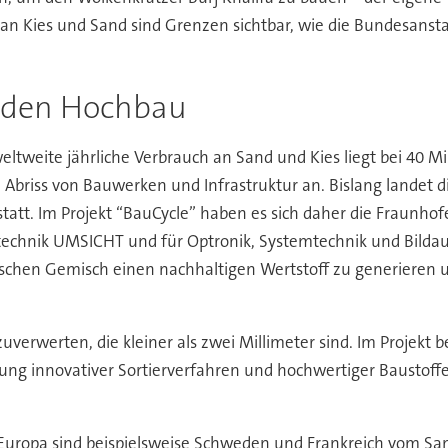
 Kies und Sand sind Grenzen sichtbar, wie die Bundesanstal
r den Hochbau
eltweite jährliche Verbrauch an Sand und Kies liegt bei 40 Mi
Abriss von Bauwerken und Infrastruktur an. Bislang landet 
att. Im Projekt “BauCycle” haben es sich daher die Fraunhofer
gietechnik UMSICHT und für Optronik, Systemtechnik und Bil
ischen Gemisch einen nachhaltigen Wertstoff zu generiere
erzuverwerten, die kleiner als zwei Millimeter sind. Im Projek
ung innovativer Sortierverfahren und hochwertiger Baustoff
 Europa sind beispielsweise Schweden und Frankreich vom Sa