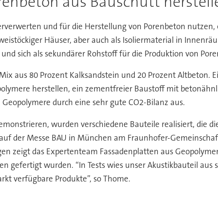
renbeton aus Bauschutt herstell
derverwerten und für die Herstellung von Porenbeton nutzen, 
istöckiger Häuser, aber auch als Isoliermaterial in Innenr
 und sich als sekundärer Rohstoff für die Produktion von Por
Mix aus 80 Prozent Kalksandstein und 20 Prozent Altbeton. Ei
lymere herstellen, ein zementfreier Baustoff mit betonähnl
e Geopolymere durch eine sehr gute CO2-Bilanz aus.
onstrieren, wurden verschiedene Bauteile realisiert, die di
r auf der Messe BAU in München am Fraunhofer-Gemeinschaft
en zeigt das Expertenteam Fassadenplatten aus Geopolymere
ten gefertigt wurden. “In Tests wies unser Akustikbauteil aus
rkt verfügbare Produkte”, so Thome.