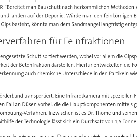
P. “Bereitet man Bauschutt nach herkömmlichen Methoden auf,
ebt und landen auf der Deponie. Würde man den feinkörnigen
n Gips besteht, könnte man dem Sandmangel langfristig entge
rverfahren für Feinfraktionen
ngesetzte Schutt sortiert werden, wobei vor allem die Gipspar
eit der Betonfraktion darstellen. Hierfür entwickelten die 
serkennung auch chemische Unterschiede in den Partikeln wie 
rderband transportiert. Eine Infrarotkamera mit speziellen F
ien Fall an Düsen vorbei, die die Hauptkomponenten mittels ge
Computing-Verfahren. Inzwischen ist es Dr. Thome und seine
hilfe der Technologie lässt sich ein Durchsatz von 1,5 Tonne