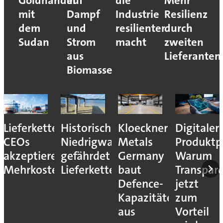
Goldhandel
auf
die
Mehr
mit
Dampf
Industrie
Resilienz
dem
und
resilienter
durch
Sudan
Strom
macht
zweiten
aus
Lieferanten
Biomasse
Lieferkettenresilienz:
Historisches
Kloeckner
Digitaler
CEOs
Niedrigwasser
Metals
Produktp
akzeptieren
gefährdet
Germany
Warum
Mehrkosten
Lieferketten
baut
Transpar
Defence-
jetzt
Kapazitäten
zum
aus
Vorteil