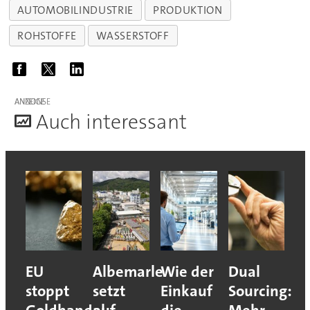
AUTOMOBILINDUSTRIE
PRODUKTION
ROHSTOFFE
WASSERSTOFF
ANZEIGE
A
uch interessant
EU
Albemarle
Wie der
Dual
stoppt
setzt
Einkauf
Sourcing: