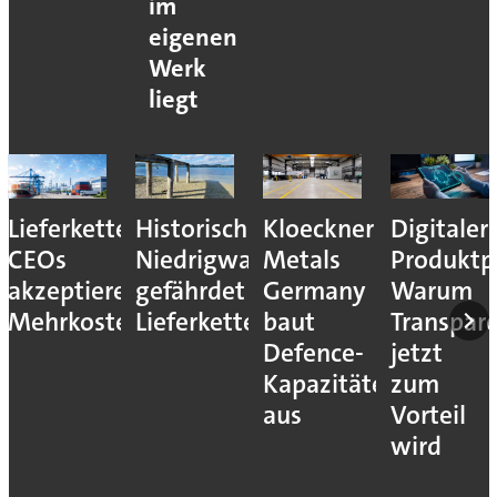
im
eigenen
Werk
liegt
Lieferkettenresilienz:
Historisches
Kloeckner
Digitaler
CEOs
Niedrigwasser
Metals
Produktp
akzeptieren
gefährdet
Germany
Warum
Mehrkosten
Lieferketten
baut
Transpar
Defence-
jetzt
Kapazitäten
zum
aus
Vorteil
wird