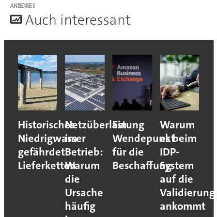
ANZEIGE
A
uch interessant
Historisches
Netzüberlastung
Ein
Warum
Niedrigwasser
im
Wendepunkt
es beim
gefährdet
Betrieb:
für die
IDP-
Lieferketten
Warum
Beschaffung
System
die
auf die
Ursache
Validierung
häufig
ankommt