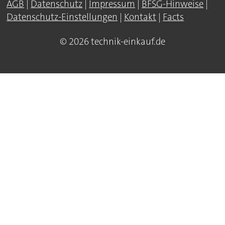
AGB
|
Datenschutz
|
Impressum
|
BFSG-Hinweise
|
Datenschutz-Einstellungen
|
Kontakt
|
Facts
© 2026 technik-einkauf.de