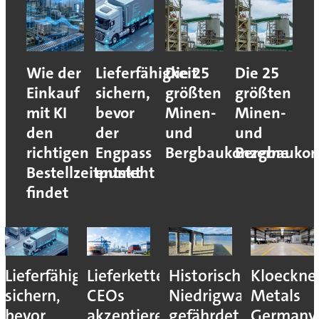
Wie der
Lieferfähigkeit
Die 25
Die 25
Einkauf
sichern,
größten
größten
mit KI
bevor
Minen-
Minen-
den
der
und
und
richtigen
Engpass
Bergbaukonzerne
Bergbaukon
Bestellzeitpunkt
entsteht
findet
Lieferfähigkeit
Lieferkettenresilienz:
Historisches
Kloeckne
sichern,
CEOs
Niedrigwasser
Metals
bevor
akzeptieren
gefährdet
Germany