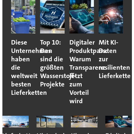
Diese
Top 10:
Digitaler
Mit KI-
Unternehmen
Das
Produktpass:
Daten
haben
sind die
Warum
zur
die
größten
Transparenz
resilienten
weltweit
Wasserstoff-
jetzt
Lieferkette
besten
Projekte
zum
Lieferketten
Vorteil
wird