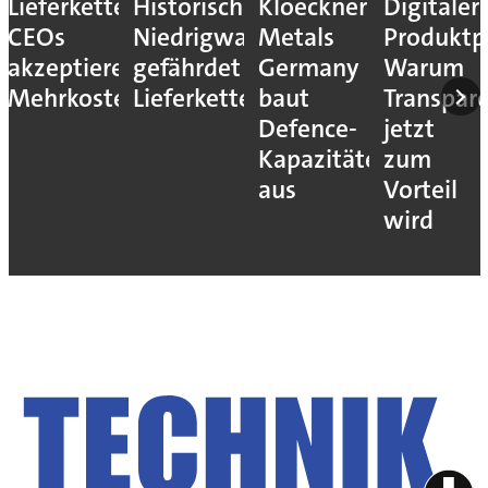
Lieferkettenresilienz:
Historisches
Kloeckner
Digitaler
CEOs
Niedrigwasser
Metals
Produktp
akzeptieren
gefährdet
Germany
Warum
Mehrkosten
Lieferketten
baut
Transpar
Defence-
jetzt
Kapazitäten
zum
aus
Vorteil
wird