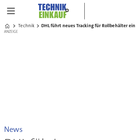
Technik
DHL führt neues Tracking für Rollbehälter ein
Home
ANZEIGE
ANZEIGE
News