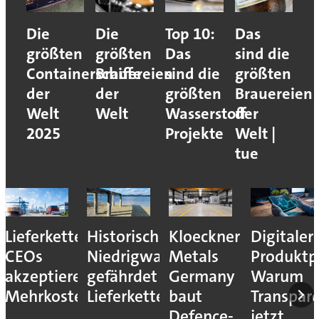
Die
Die
Top 10:
Das
größten
größten
Das
sind die
Containerschiffe
Brauereien
sind die
größten
der
der
größten
Brauereien
Welt
Welt
Wasserstoff-
der
2025
Projekte
Welt |
tue
Lieferkettenresilienz:
Historisches
Kloeckner
Digitaler
CEOs
Niedrigwasser
Metals
Produktp
akzeptieren
gefährdet
Germany
Warum
Mehrkosten
Lieferketten
baut
Transpar
Defence-
jetzt