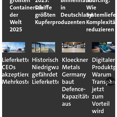
größten
2025:
Binnenhäfen
Sourcing:
Containerschiffe
Die
in
Wie
der
größten
Deutschland
Systemliefe
Welt
Kupferproduzenten
Komplexitä
2025
reduzieren
Lieferkettenresilienz:
Historisches
Kloeckner
Digitaler
CEOs
Niedrigwasser
Metals
Produktp
akzeptieren
gefährdet
Germany
Warum
Mehrkosten
Lieferketten
baut
Transpar
Defence-
jetzt
Kapazitäten
zum
aus
Vorteil
wird