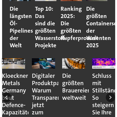
Die
Top 10:
Ranking
Die
längsten
Das
2025:
größten
Öl-
sind die
Die
Containersc
Pipelines
größten
größten
der
der
Wasserstoff-
Kupferproduzenten
Welt
Welt
Projekte
2025
es
Kloeckner
Digitaler
Die
Schluss
sser
Metals
Produktpass:
größten
mit
Germany
Warum
Brauereien
Stillstän
en
baut
Transparenz
weltweit
So
Defence-
jetzt
steigern
Kapazitäten
zum
Sie Ihre